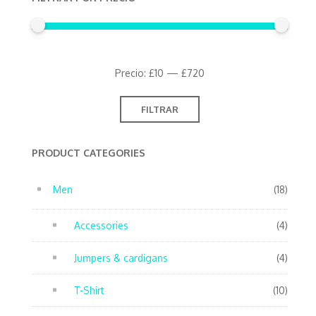
Precio
Precio
Precio:
£10
—
£720
mínimo
máximo
FILTRAR
PRODUCT CATEGORIES
Men
(18)
Accessories
(4)
Jumpers & cardigans
(4)
T-Shirt
(10)