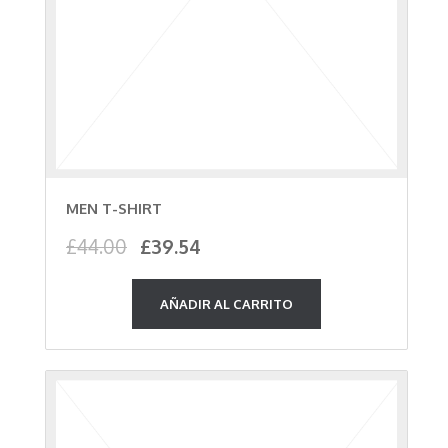
MEN T-SHIRT
El
El
£
44.00
£
39.54
precio
precio
original
actual
AÑADIR AL CARRITO
era:
es:
£44.00.
£39.54.