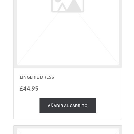
en
la
página
de
producto
LINGERIE DRESS
£
44.95
AÑADIR AL CARRITO