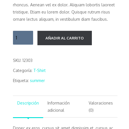
rhoncus. Aenean vel ex dolor. Aliquam lobortis laoreet
tristique. Etiam eu lorem dolor. Quisque rutrum risus
ornare lectus aliquam, in vestibulum diam faucibus.
Black
AÑADIR AL CARRITO
T-
Shirt
cantidad
SKU:
12303
Categoría:
T-Shirt
Etiqueta:
summer
Descripción
Información
Valoraciones
adicional
(0)
Donec ex eros, cursus sit amet dignissim et, cursus ac